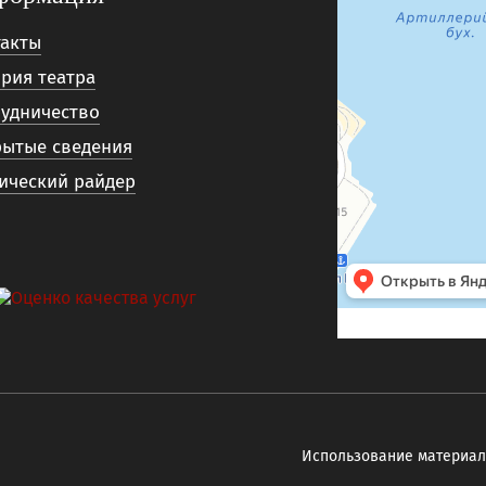
такты
рия театра
удничество
рытые сведения
ический райдер
Использование материало