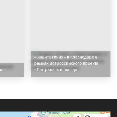
«Защита гения» в Краснодаре в
рамках Всероссийского проекта
ие
«Театральный поезд»