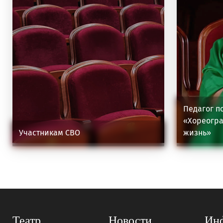
Педагог п
«Хореогра
Участникам СВО
жизнь»
Театр
Новости
Ин