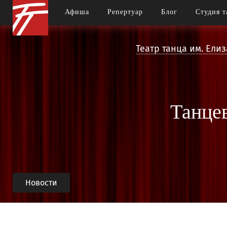
Афиша
Репертуар
Блог
Студия т
Театр танца им. Ели
Танцев
Новости