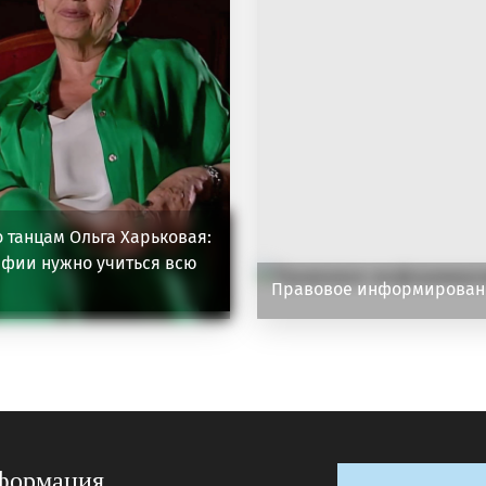
о танцам Ольга Харьковая:
фии нужно учиться всю
Правовое информирован
формация