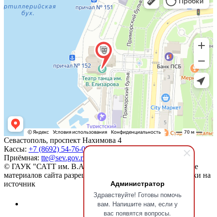
Севастополь, проспект Нахимова 4
Кассы:
+7 (8692) 54-76-03
;
+7 989 800-95-85
Приёмная:
tte@sev.gov.ru
;
+7 (8692) 55-32-74
© ГАУК "САТТ им. В.А. Елизарова", 2025
Использование
материалов сайта разрешается только при указании ссылки на
Администратор
источник
Здравствуйте! Готовы помочь
вам. Напишите нам, если у
вас появятся вопросы.