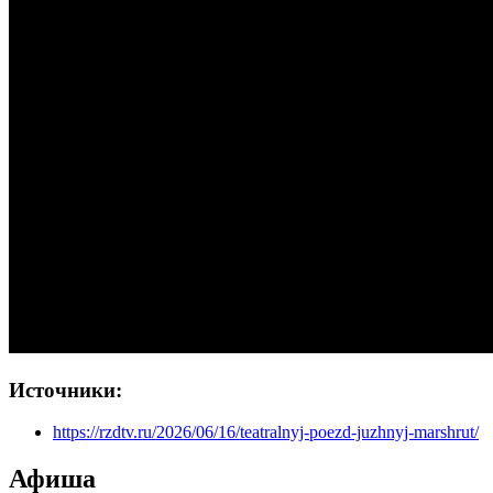
Источники:
https://rzdtv.ru/2026/06/16/teatralnyj-poezd-juzhnyj-marshrut/
Афиша