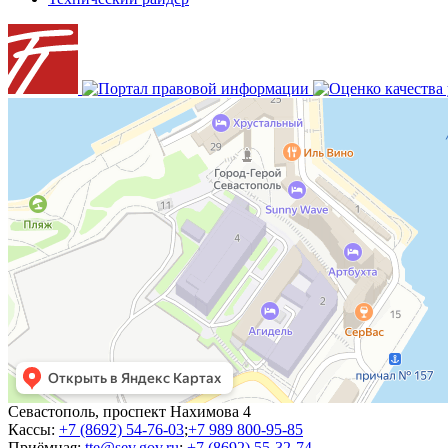
Севастополь, проспект Нахимова 4
Кассы:
+7 (8692) 54-76-03
;
+7 989 800-95-85
Приёмная:
tte@sev.gov.ru
;
+7 (8692) 55-32-74