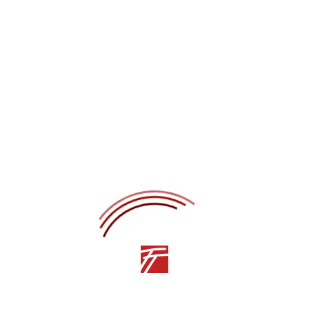
Люди театра
СМИ о нас
О театре
Репортажи
Студия танца
Партнёрство
Информация
Контакты
История театра
Сотрудничество
Открытые сведения
Технический райдер