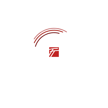
НОВОСТИ
Благодарственные письма Заксобрания
Севастополя – артистам Театра танца им. В.А.
Елизарова
НОВОСТИ