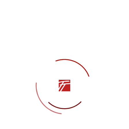
«Царевна-Лягушка»
-
Иван-Царевич
«По щучьему велению»
-
Емеля
«Приключения бременских музыкантов»
-
Осёл
Иван Зайцев в сми
СМИ