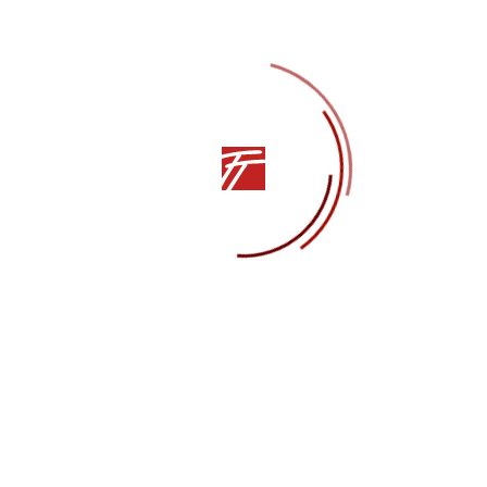
ВСЯ АФИША
Последние публикации:
Педагог по танцам Ольга Харьковая:
«Хореографии нужно учиться всю жизнь»
Правовое информирование
«Защита гения» в Краснодаре в рамках
Всероссийского проекта «Театральный поезд»
Севастопольский театр танца им. В.А.
Елизарова – участник Всероссийского проекта
«Театральный поезд»
Занавес. Севастопольский вальс