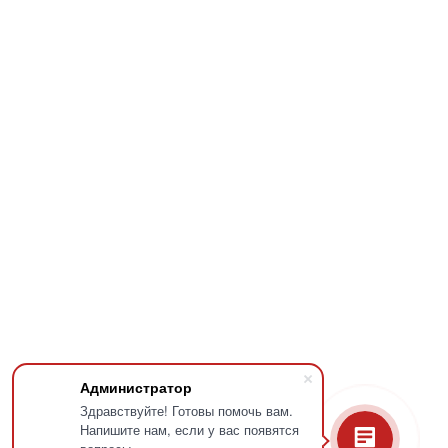
СЕВАСТОПОЛЬ, ПРОСПЕКТ НАХИМОВА 4
Администратор
© ГАУК "САТТ им. В.А. Елизарова", 2025
Здравствуйте! Готовы помочь вам.
в сайта разрешается только при указании ссылки на источник
Напишите нам, если у вас появятся