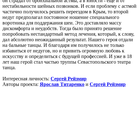
он страдал от бронхиальной астмы, а в юности - ещё и от
нестабильности шейных позвонков. И если проблему с астмой
частично получилось решить переездом в Крым, то второй
недуг предполагал постоянное ношение специального
воротника для поддержания шеи. Это доставляло массу
дискомфорта и неудобств. Тогда было принято решение
попробовать нестандартный метод лечения, который, к слову,
дал абсолютно неожиданный результат. Нашего героя отдали
на бальные танцы. И благодаря им получилось не только
избавиться от недугов, но и привить огромную любовь к
искусству и определиться с будущей профессией. И уже в 18
лет наш герой стал частью труппы Севастопольского театра
танца.
Интересная личность:
Сергей Рейзмир
Авторы проекта:
Ярослав Титаренко
и
Сергей Рейзмир