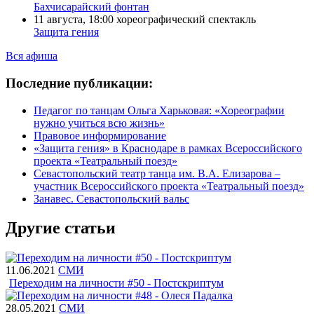
Бахчисарайский фонтан
11 августа, 18:00
хореографический спектакль
Защита гения
Вся афиша
Последние публикации:
Педагог по танцам Ольга Харьковая: «Хореографии
нужно учиться всю жизнь»
Правовое информирование
«Защита гения» в Краснодаре в рамках Всероссийского
проекта «Театральный поезд»
Севастопольский театр танца им. В.А. Елизарова –
участник Всероссийского проекта «Театральный поезд»
Занавес. Севастопольский вальс
Другие статьи
11.06.2021
СМИ
Переходим на личности #50 - Постскриптум
28.05.2021
СМИ