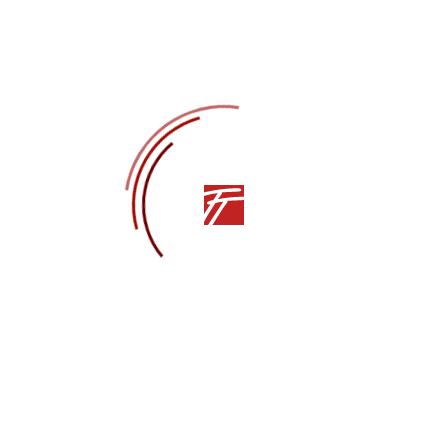
Педагог по танцам Ольга Харьковая:
«Хореографии нужно учиться всю жизнь»
НОВОСТИ
Сотрудники Театра танца им. В.А. Елизарова
удостоены почётного звания «Заслуженный
деятель искусств города Севастополя»