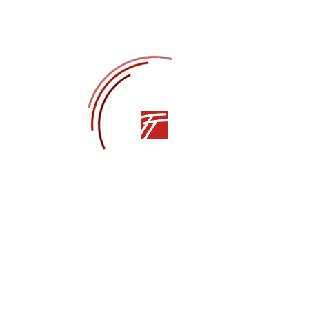
«Влюблённые в танец» в Театре танца им.
Елизарова
НОВОСТИ
Пора танцевать! Классический танец (Мастер-
класс)