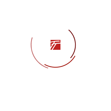
Олеся Падалка в сми
НОВОСТИ