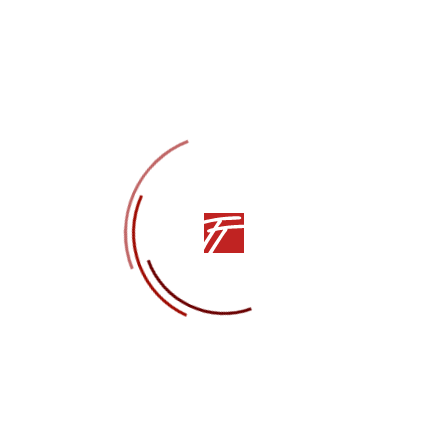
стопольского академического театра танца имени Вадима
льга Панкратова