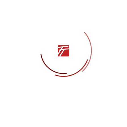
ждународных конкурсов, мультиинструменталист, аранжиро
ая артистка г. Севастополя и Республики Крым