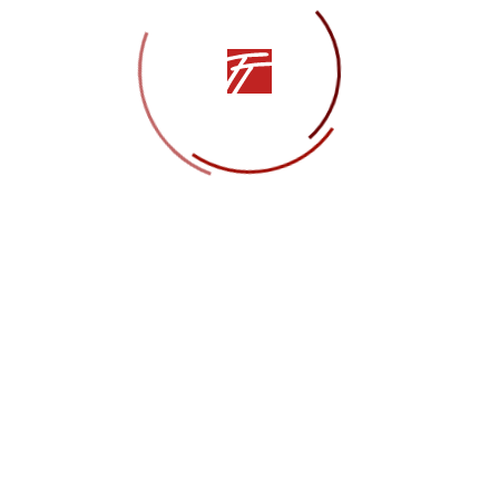
формация
такты
рия театра
удничество
рытые сведения
ический райдер