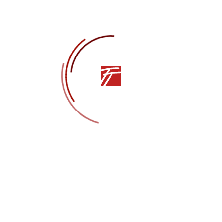
Спектакль, безусловно, рассчитан на широкую
публику. Он созвучен совершенно разному
настроению и ожиданию. Хотите отдохнуть и
зарядиться яркими эмоциями, наслаждаясь
хореографической постановкой? А может вдумчиво
погрузиться в сюжетную линию? Приходите на
обновлённый спектакль «Имя ей Роза».